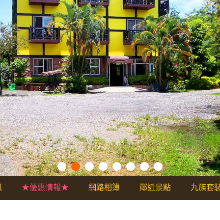
訊
★優惠情報★
網路相簿
鄰近景點
九族套