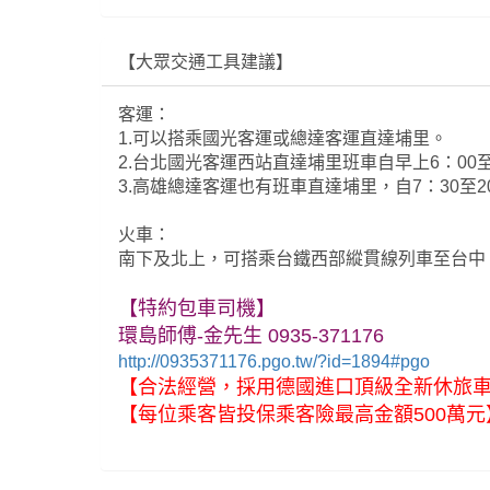
【大眾交通工具建議】
客運：
1.可以搭乘國光客運或總達客運直達埔里。
2.台北國光客運西站直達埔里班車自早上6：00至
3.高雄總達客運也有班車直達埔里，自7：30至2
火車：
南下及北上，可搭乘台鐵西部縱貫線列車至台中，
【特約包車司機】
環島師傅-金先生 0935-371176
http://0935371176.pgo.tw/?id=1894#pgo
【合法經營，採用德國進口頂級全新休旅
【每位乘客皆投保乘客險最高金額500萬