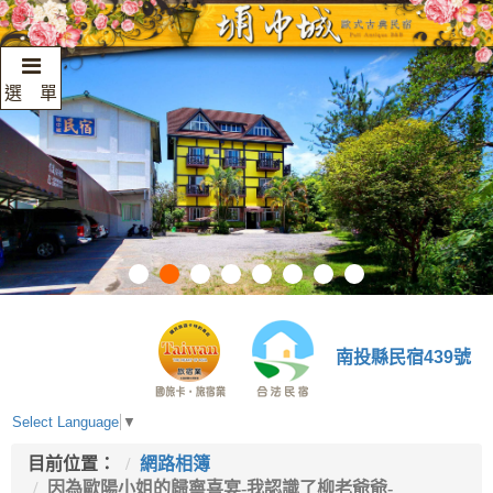
選 單
南投縣民宿439號
Select Language
▼
目前位置：
網路相簿
因為歐陽小姐的歸寧喜宴-我認識了柳老爺爺-