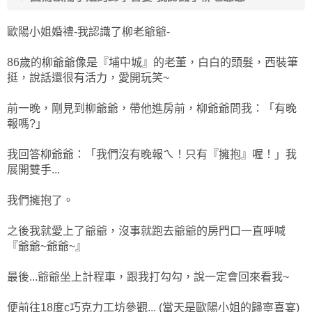
歐陽小姐婚禮-我認識了柳老爺爺-
86歲的柳爺爺像是『埔中城』的老董，白白的頭髮，西裝筆
挺，說話還很有活力，愛開玩笑~
前一晚，剛見到柳爺爺，帶他進房前，柳爺爺問我：「有晚
報嗎?」
我回答柳爺爺：「我們沒有晚報ㄟ！只有『擁抱』喔！」我
展開雙手...
我們擁抱了。
之後我就愛上了爺爺，沒事就跑去爺爺的房門口一直呼喊
『爺爺~爺爺~』
最後...爺爺坐上計程車，跟我打勾勾，說一定會回來看我~
便前往18度c巧克力工坊參觀... (當天是歐陽小姐的歸寧喜宴)