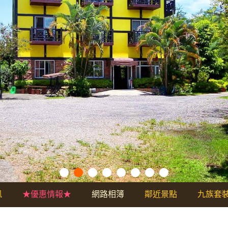
訊
★優惠情報★
網路相簿
鄰近景點
九族套