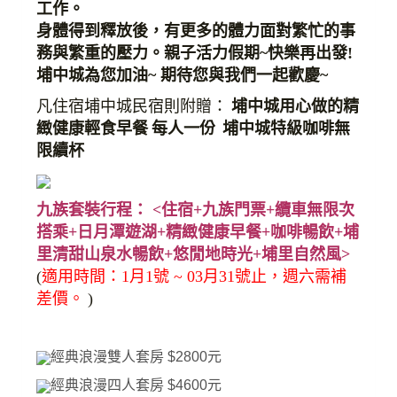
工作。
身體得到釋放後，有更多的體力面對繁忙的事
務與繁重的壓力。親子活力假期
~
快樂再出發
!
埔中城為您加油
~
期待您與我們一起歡慶
~
凡住宿埔中城民宿則附贈：
埔中城用心做的精
緻健康輕食早餐
每人一份
埔中城特級咖啡無
限續杯
九族套裝行程：
<
住宿
+
九族門票
+
纜車無限次
搭乘
+
日月潭遊湖
+
精緻健康早餐
+
咖啡暢飲
+
埔
里清甜山泉水暢飲
+
悠閒地時光
+
埔里自然風
>
(
適用時間：
1
月
1
號
~ 03
月
31
號止，週六需補
差價。
)
經典浪漫雙人套房 $2800元
經典浪漫四人套房 $4600元