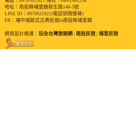
電話：
0970-921921
傳真：049-2981258
地址：南投縣埔里鎮新生路148-5號
LINE ID：0970921921(電話號碼搜尋)
FB：埔中城歐式古典民宿in南投縣埔里鎮
網頁設計維護：
玩全台灣旅遊網
|
南投民宿
|
埔里民宿